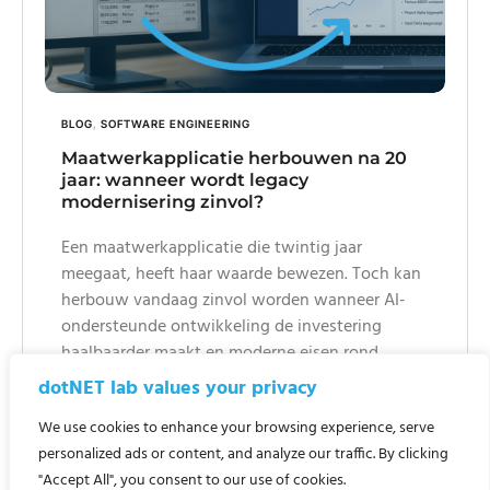
BLOG
,
SOFTWARE ENGINEERING
Maatwerkapplicatie herbouwen na 20
jaar: wanneer wordt legacy
modernisering zinvol?
Een maatwerkapplicatie die twintig jaar
meegaat, heeft haar waarde bewezen. Toch kan
herbouw vandaag zinvol worden wanneer AI-
ondersteunde ontwikkeling de investering
haalbaarder maakt en moderne eisen rond
security, onderhoudbaarheid, webtoegang en
dotNET lab values your privacy
platformonafhankelijkheid belangrijker worden.
We use cookies to enhance your browsing experience, serve
Read more
personalized ads or content, and analyze our traffic. By clicking
"Accept All", you consent to our use of cookies.