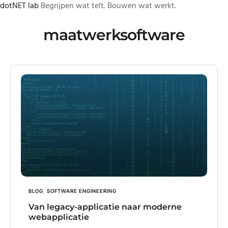
dotNET lab
Begrijpen wat telt. Bouwen wat werkt.
Skip
to
maatwerksoftware
content
BLOG
,
SOFTWARE ENGINEERING
Van legacy-applicatie naar moderne
webapplicatie