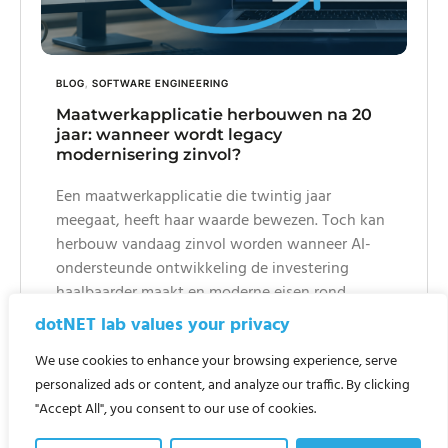
BLOG
,
SOFTWARE ENGINEERING
Maatwerkapplicatie herbouwen na 20
jaar: wanneer wordt legacy
modernisering zinvol?
Een maatwerkapplicatie die twintig jaar
meegaat, heeft haar waarde bewezen. Toch kan
herbouw vandaag zinvol worden wanneer AI-
ondersteunde ontwikkeling de investering
haalbaarder maakt en moderne eisen rond
security, onderhoudbaarheid, webtoegang en
dotNET lab values your privacy
platformonafhankelijkheid belangrijker worden.
We use cookies to enhance your browsing experience, serve
Read more
personalized ads or content, and analyze our traffic. By clicking
"Accept All", you consent to our use of cookies.